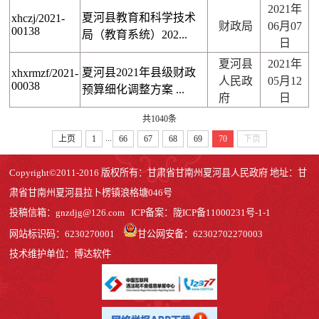
2021年
夏河县教育和科学技术
xhczj/2021-
财政局
06月07
00138
局（教育系统）202...
日
夏河县
2021年
夏河县2021年县级财政
xhxrmzf/2021-
人民政
05月12
00038
预算细化调整方案 ...
府
日
共1040条
...
上页
1
66
67
68
69
70
下页
Copyright©2011-2016 版权所有：甘肃省甘南州夏河县人民政府 地址：甘
肃省甘南州夏河县拉卜楞镇浪格塘046号
投稿信箱：
gnzdjg@126.com
ICP备案：
陇ICP备11000231号-1
-1
网站标识码：6230270001
甘公网安备：62302702270003
技术维护单位：博达软件