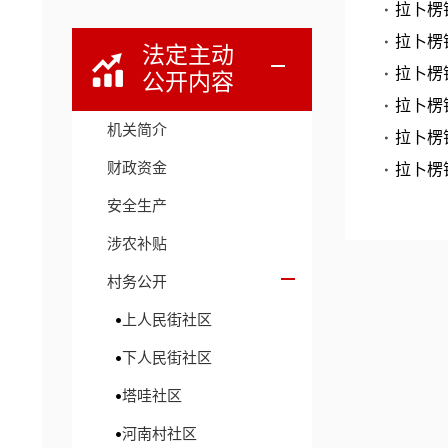
拉卜楞
拉卜楞
法定主动
拉卜楞
公开内容
拉卜楞
机关简介
拉卜楞
财政资金
拉卜楞
安全生产
涉农补贴
村务公开
上人民街社区
下人民街社区
塔哇社区
河南村社区