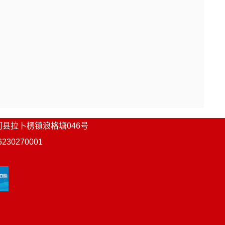
河县
拉卜楞镇浪格塘046号
0270001