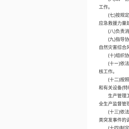
工作。
(七)按
应急救援力量
(八)负
(九)指
自然灾害综合
(十)组
(十ー)
核工作。
(十二)
和有关设备(
生产管理
全生产监督管
(十三)
类突发事件的
(十四)