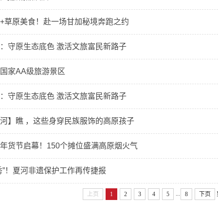
+草原美食！赴一场甘加秘境奔跑之约
：守原生态底色 激活文旅富民新路子
国家AA级旅游景区
：守原生态底色 激活文旅富民新路子
河】瞧 ，这些身穿民族服饰的高原孩子
年货节启幕！150个摊位盛满高原烟火气
秀”！夏河非遗保护工作再传捷报
...
上页
1
2
3
4
5
8
下页