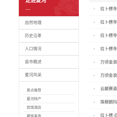
走进夏河
•
拉卜楞寺
•
拉卜楞寺
自然地理
•
拉卜楞寺
历史沿革
人口情况
•
拉卜楞寺
县市概述
•
万顷金浪
夏河风采
•
万顷金浪
•
云巅赛道
景点推荐
夏河特产
•
珠穆朗玛
宾馆酒店
•
拉卜楞·
藏族美食