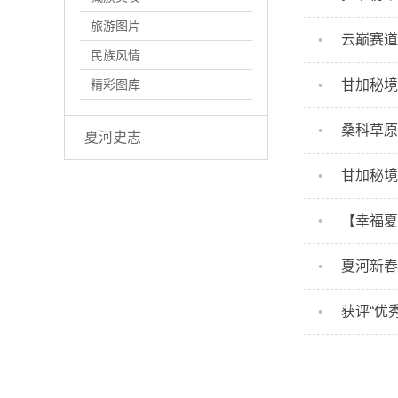
旅游图片
•
云巅赛道
民族风情
精彩图库
•
甘加秘境
•
桑科草原
夏河史志
•
甘加秘境
•
【幸福夏
•
夏河新春
•
获评“优