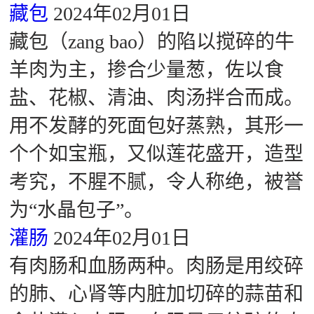
藏包
2024年02月01日
藏包（zang bao）的陷以搅碎的牛
羊肉为主，掺合少量葱，佐以食
盐、花椒、清油、肉汤拌合而成。
用不发酵的死面包好蒸熟，其形一
个个如宝瓶，又似莲花盛开，造型
考究，不腥不腻，令人称绝，被誉
为“水晶包子”。
灌肠
2024年02月01日
有肉肠和血肠两种。肉肠是用绞碎
的肺、心肾等内脏加切碎的蒜苗和