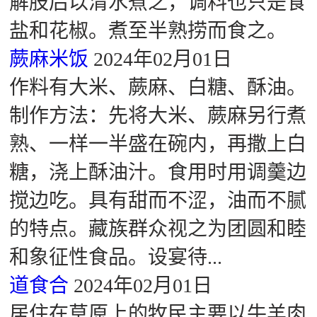
解肢后以清水煮之，调料也只是食
盐和花椒。煮至半熟捞而食之。
蕨麻米饭
2024年02月01日
作料有大米、蕨麻、白糖、酥油。
制作方法：先将大米、蕨麻另行煮
熟、一样一半盛在碗内，再撒上白
糖，浇上酥油汁。食用时用调羹边
搅边吃。具有甜而不涩，油而不腻
的特点。藏族群众视之为团圆和睦
和象征性食品。设宴待...
道食合
2024年02月01日
居住在草原上的牧民主要以牛羊肉