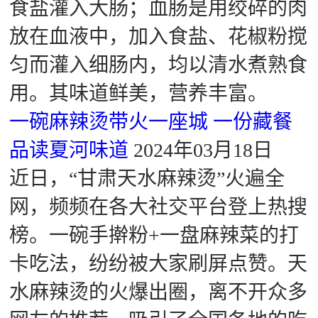
食盐灌入大肠；血肠是用绞碎的肉
放在血液中，加入食盐、花椒粉搅
匀而灌入细肠内，均以清水煮熟食
用。其味道鲜美，营养丰富。
一碗麻辣烫带火一座城 一份藏餐
品读夏河味道
2024年03月18日
近日，“甘肃天水麻辣烫”火遍全
网，频频在各大社交平台登上热搜
榜。一碗手擀粉+一盘麻辣菜的打
卡吃法，纷纷被大家刷屏点赞。天
水麻辣烫的火爆出圈，离不开众多