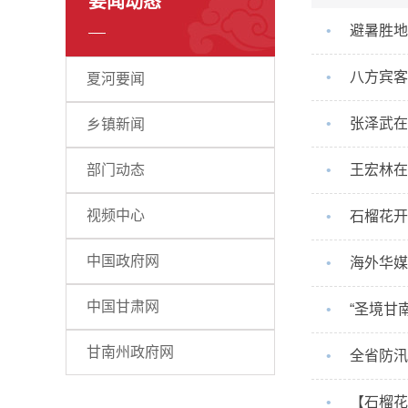
要闻动态
•
避暑胜地
•
八方宾客
夏河要闻
•
张泽武在
乡镇新闻
部门动态
•
王宏林在
视频中心
•
石榴花开
中国政府网
•
海外华媒
中国甘肃网
•
“圣境甘
甘南州政府网
•
全省防汛
•
【石榴花