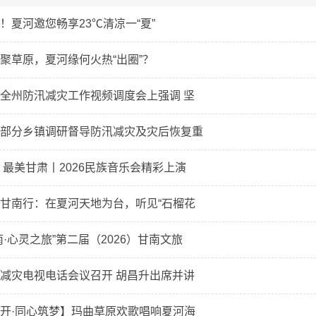
！夏河邀您畅享23℃清凉一“夏”
聚草原，夏河缘何火热“出圈”？
全州防汛减灾工作视频调度会上强调 坚
部分乡镇调研督导防汛减灾及灾后恢复重
 最美甘肃丨2026民族音乐会精彩上演
甘南行：在夏河天地为台，听见“石榴花
南·心灵之旅”第二届（2026）甘南文旅
减灾电视电话会议召开 胡昌升出席并讲
开·同心筑梦】玛曲草原欢歌唱响夏河海