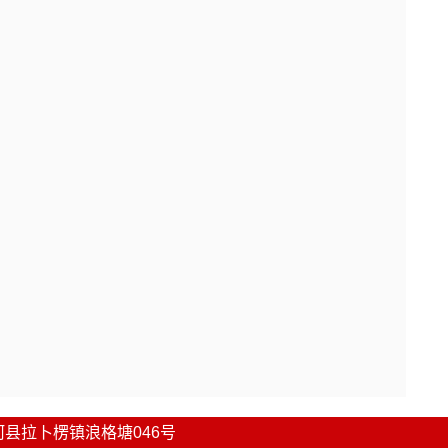
河县
拉卜楞镇浪格塘046号