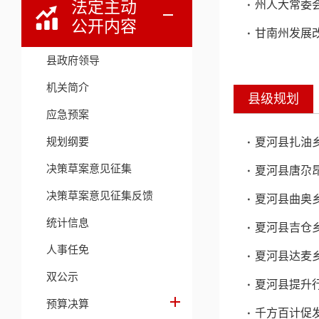
法定主动
州人大常委
公开内容
甘南州发展改
县政府领导
机关简介
县级规划
应急预案
规划纲要
夏河县扎油
决策草案意见征集
夏河县唐尕
决策草案意见征集反馈
夏河县曲奥
统计信息
夏河县吉仓
人事任免
夏河县达麦
双公示
夏河县提升行
预算决算
千方百计促发