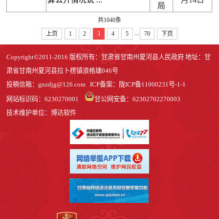
局
共1040条
...
上页
1
2
3
4
5
70
下页
Copyright©2011-2016 版权所有：甘肃省甘南州夏河县人民政府 地址：甘
肃省甘南州夏河县拉卜楞镇浪格塘046号
投稿信箱：
gnzdjg@126.com
ICP备案：
陇ICP备11000231号-1
-1
网站标识码：6230270001
甘公网安备：62302702270003
技术维护单位：博达软件