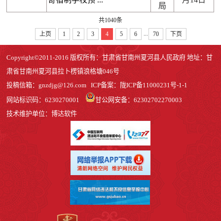
局
共1040条
...
上页
1
2
3
4
5
6
70
下页
Copyright©2011-2016 版权所有：甘肃省甘南州夏河县人民政府 地址：甘
肃省甘南州夏河县拉卜楞镇浪格塘046号
投稿信箱：
gnzdjg@126.com
ICP备案：
陇ICP备11000231号-1
-1
网站标识码：6230270001
甘公网安备：62302702270003
技术维护单位：博达软件