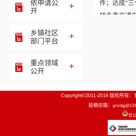
依申请公
件；达成“
开
转冬季交通
三、重点
乡镇社区
部门平台
（一）源
- 全覆
重点领域
满分未学习等
公开
- 严查
电动车销售
Copyright©2011-2016
- 聚焦
投稿信箱：
gnzdjg@12
甘公
检查等问题
（二）路