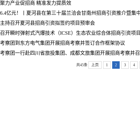
聚力产业促招商 精准发力提质效
6.4亿元！丨夏河县在第三十届兰洽会甘南州招商引资推介暨集中签
主持召开夏河县招商引资拟签约项目预审会
召开瞬时弹射式汽爆技术（ICSE）生态农业综合体招商引资项
考察团到东方电气集团开展招商考察并签订合作框架协议
考察团一行赴四川省旅投集团、成都文旅集团开展招商考察并召
共45条
上页
1
2
3
4