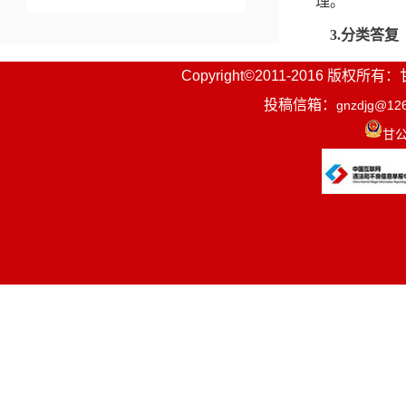
理。
3.分类答复
对依申请公
Copyright©2011-2016
（1）属于公
投稿信箱：
gnzdjg@12
甘公
（2）属于不
（3）依法不
称、联系方式
（4）申请公
（5）申请内
（6）申请公
4.答复时限
本机关收到
个工作日内予