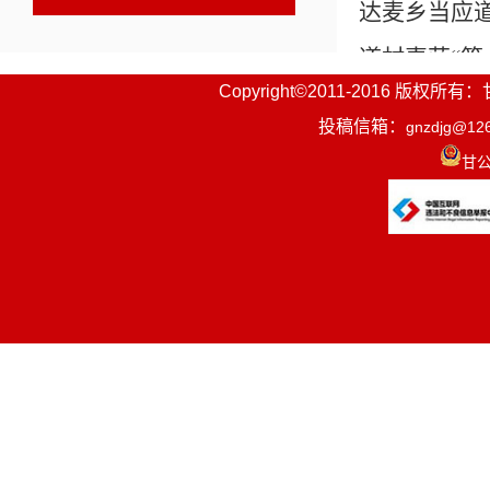
达麦乡当应
道村喜获
“
Copyright©2011-2016
全国示范的
投稿信箱：
gnzdjg@12
情、乡村有
甘公