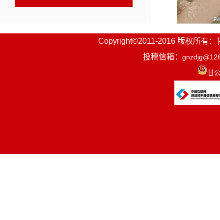
Copyright©2011-2016
投稿信箱：
gnzdjg@12
甘公
夏河县达
现代农业集
染治理、园