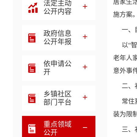
居家生
法定主动
公开内容
施方案
一、
政府信息
公开年报
以
“
老年人
依申请公
意外事
开
二、
乡镇社区
常住
部门平台
装为限
重点领域
三、
公开