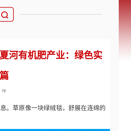
夏河有机肥产业：绿色实
篇
：
76
气息。草原像一块绿绒毯，舒展在连绵的