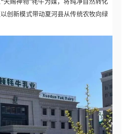
“天赐神物”牦牛为媒，将纯净自然转化
更以创新模式带动夏河县从传统农牧向绿