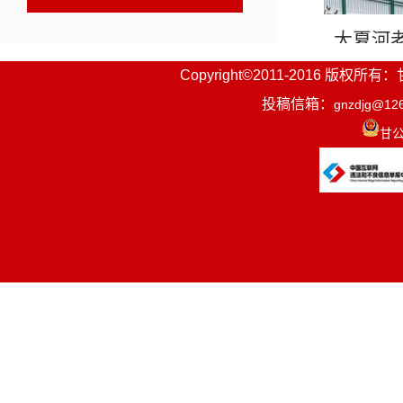
大夏河
构建起“统
Copyright©2011-2016
投稿信箱：
gnzdjg@12
代工厂，这
甘公
“过去
从周边村庄收
完德才让介