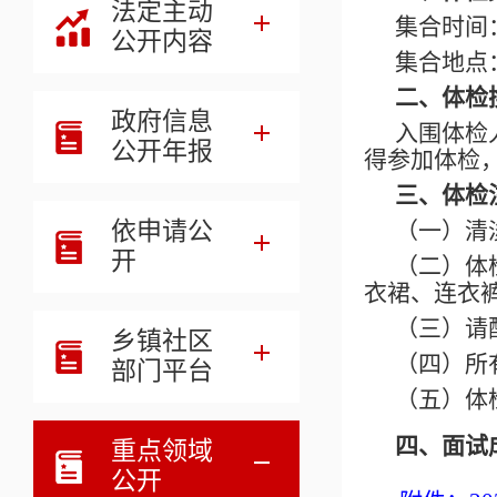
法定主动
集合时间
公开内容
集合地点
二、体检
政府信息
入围体检
公开年报
得参加体检
三、体检
依申请公
（一）清
开
（二）体
衣裙、连衣
（三）请
乡镇社区
（四）所
部门平台
（五）体
四、面试
重点领域
公开