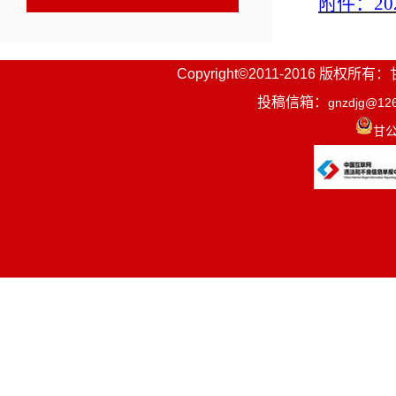
附件：
2
Copyright©2011-2016
投稿信箱：
gnzdjg@12
甘公
相关链接