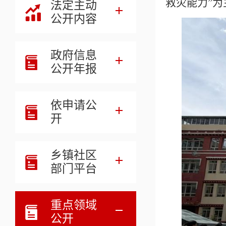
救灾能力”
法定主动
公开内容
政府信息
公开年报
依申请公
开
乡镇社区
部门平台
重点领域
公开