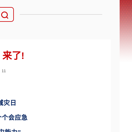
来了!
：
11
减灾日
个个会应急