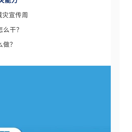
灾能力”
灾减灾宣传周
怎么干？
么做？