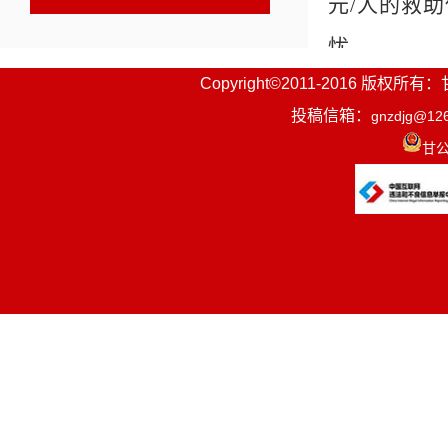
元/人的救
忧。
Copyright©2011-2016
7.城乡
投稿信箱：
gnzdjg@12
保险的人员
甘公
8.畜牧
牧户和养殖
9.发放
人等）以及
支持。
10.甘