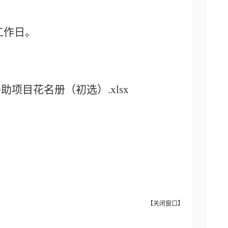
个工作日。
项目花名册（初选）.xlsx
【
关闭窗口
】