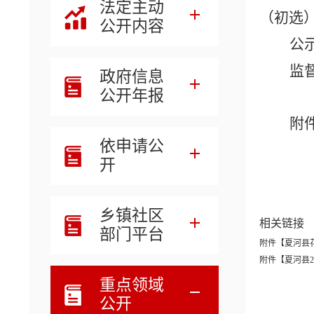
法定主动
（初选
公开内容
公
监
政府信息
公开年报
附
依申请公
开
乡镇社区
相关链接
部门平台
附件【
夏河县花名
附件【
夏河县2
重点领域
公开