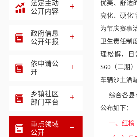
法定主动
优美、舒适
公开内容
亮化、硬化
为节庆赛事
政府信息
公开年报
卫生责任制
理松懈，日
依申请公
S60（二期
开
车辆沙土洒
乡镇社区
综合各县
部门平台
公布如下：
一、红榜
重点领域
公开