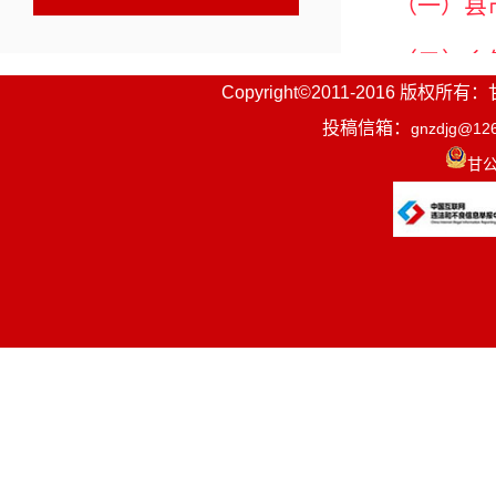
（一）县
（二）乡
Copyright©2011-2016
镇；碌曲县
投稿信箱：
gnzdjg@12
乡、康多乡
甘公
（三）村
参木道村；
村、西仓镇
德吉村；临
多乡维子村
县南峪乡旧