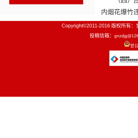
（
四
）
内烟花爆竹
（
五
）
Copyright©2011-2016
保、
卫生等
投稿信箱：
gnzdjg@12
甘公
作。
三、烟
违反本
（一）
款
之规定：
政府禁止的
由公安部门
治安管理处