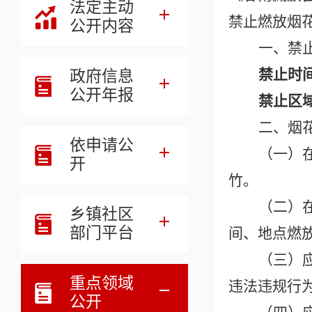
法定主动
禁止燃放烟
公开内容
一、禁
禁止时
政府信息
公开年报
禁止区
二、烟
依申请公
（一）
开
竹。
（二）
乡镇社区
部门平台
间、地点燃
（
三
）
重点领域
违法违规行
公开