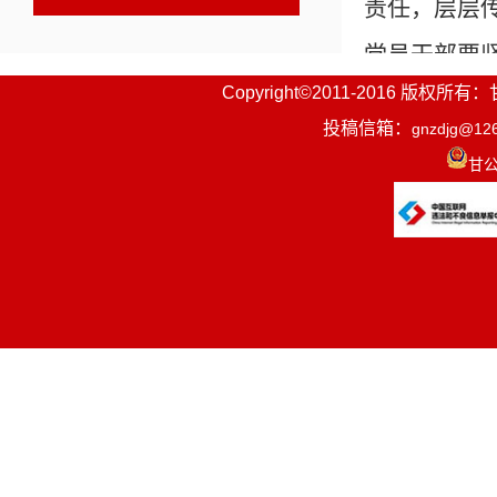
责任，层层
党员干部要
Copyright©2011-2016
会上观看
投稿信箱：
gnzdjg@12
全县副县
甘公
相关链接