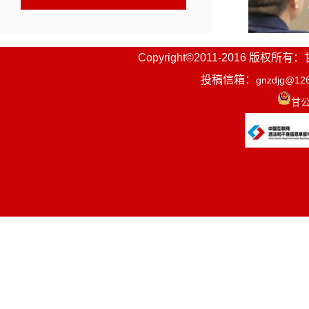
Copyright©2011-2016
投稿信箱：
gnzdjg@12
2月27
甘公
调，要深入
认真落实全
的部署要求
州领导吕
席。
会上，州