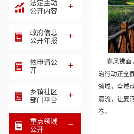
法定主动
公开内容
政府信息
公开年报
春风拂面
依申请公
开
治行动正全
领域，全域
乡镇社区
清流，让夏
部门平台
卷。
重点领域
公开