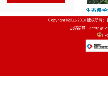
生态保护
10万米，
Copyright©2011-2016
投稿信箱：
gnzdjg@12
覆盖度已超
甘公
饮水安全
牧村供水保障
村和九甲小学
可及。
民生保障
补贴（按年
项资金，其