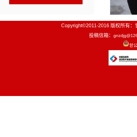
Copyright©2011-2016
杨东平强
投稿信箱：
gnzdjg@12
甘公
移走生态优
和系统治理
做好珍稀动
系干支流水
水源的污染
时，着力做
策更加科学