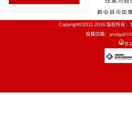
在夏河县
着全县今年
业负责人对
Copyright©2011-2016
投稿信箱：
gnzdjg@12
利益，是重
甘公
严格执行各
安全、稳定
好取暖费收
强队伍建设
业管理体系