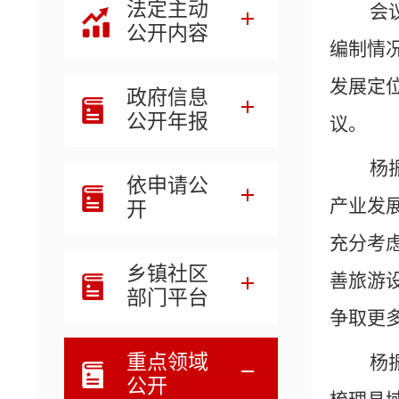
法定主动
会
公开内容
编制情
发展定
政府信息
公开年报
议。
杨
依申请公
产业发
开
充分考
乡镇社区
善旅游
部门平台
争取更
重点领域
杨
公开