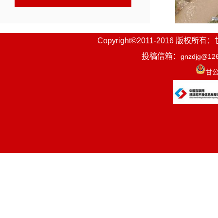
Copyright©2011-2016
投稿信箱：
gnzdjg@12
甘公
夏河县达
现代农业集
染治理、园