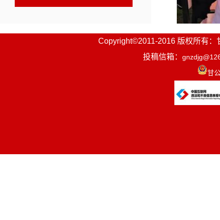
Copyright©2011-2016
投稿信箱：
gnzdjg@12
甘公
紧扣
“凝
角向草原延
“马背宣讲”
众3万余人
化18个活