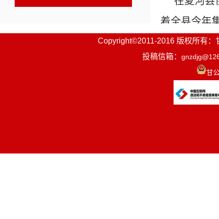
在夏河县
着全县今年
业负责人对
Copyright©2011-2016
投稿信箱：
gnzdjg@12
利益，是重
甘公
严格执行各
安全、稳定
好取暖费收
强队伍建设
业管理体系