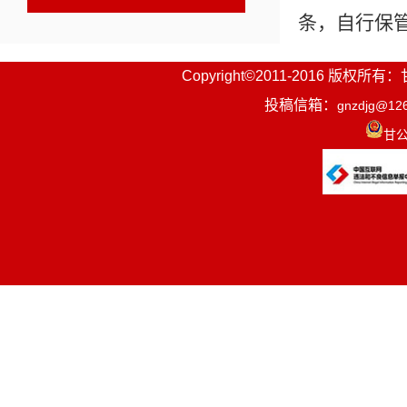
条，自行保
《城乡居民
Copyright©2011-2016
开办理。
投稿信箱：
gnzdjg@12
线上缴
甘公
1.通
保险→缴费
老保险即可