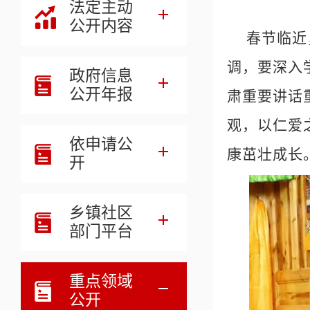
法定主动
公开内容
春节临近
调，要深入
政府信息
公开年报
肃重要讲话
观，以仁爱
依申请公
康茁壮成长
开
乡镇社区
部门平台
重点领域
公开