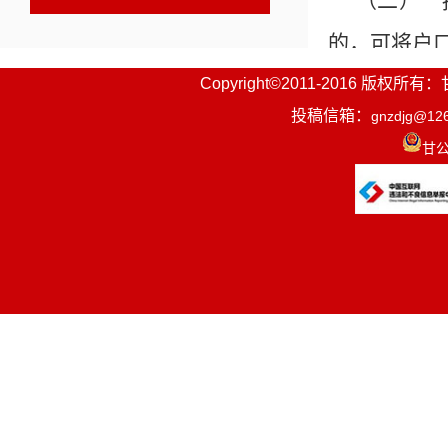
（二） 
的，可将户
Copyright©2011-2016
拥有农村
投稿信箱：
gnzdjg@12
民户口簿（
甘公
料，在原籍
在农村实
（三）被
请办理夫妻
被投靠人
簿（户籍在