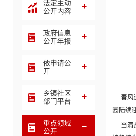
法定主动
公开内容
政府信息
公开年报
依申请公
开
乡镇社区
春风
部门平台
园陆续
重点领域
当清
公开