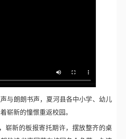
铃声与朗朗书声，夏河县各中小学、幼儿
带着崭新的憧憬重返校园。
，崭新的板报寄托期许，摆放整齐的桌