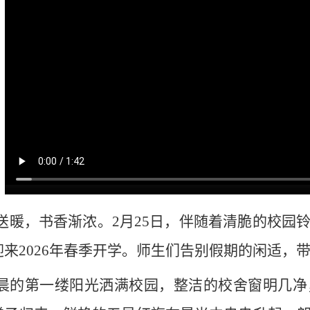
送暖，书香渐浓。
2月25日，伴随着清脆的校园
迎来2026年春季开学。师生们告别假期的闲适，
晨的第一缕阳光洒满校园，整洁的校舍窗明几净