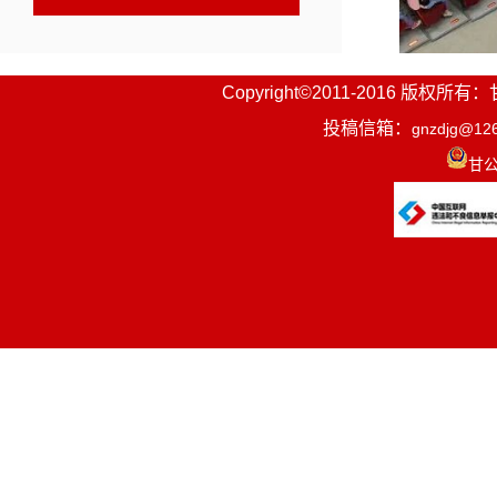
县委副书
Copyright©2011-2016
投稿信箱：
gnzdjg@12
晓云出席会
甘公
会上，宣
体的通报》
教育局关于向
并对全县20
退教职工颁
学生代表进