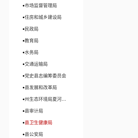
（
六
）
市场监督管理局
严肃性、及
住房和城乡建设局
二、主
民政局
教育局
水务局
信
交通运输局
党史县志编筹委员会
行政
县发展和改革局
州生态环境局夏河分局
信
县审计局
行
县卫生健康局
县公安局
信