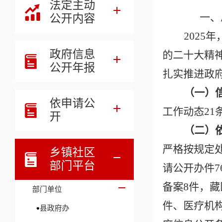
法定主动
一、
公开内容
202
5
年
政府信息
的二十大精
公开年报
扎实推进政
（
一）
依申请公
工作动态
21
开
（二）
严格按规定
乡镇社区
部门平台
请公开办件
7
备案
8
件，藏
部门单位
件、医疗机
县政府办