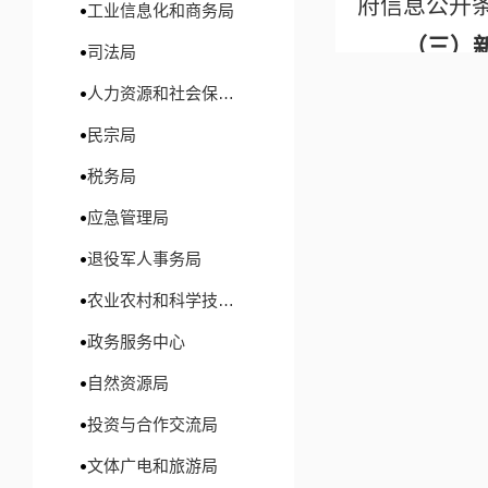
府信息公开
工业信息化和商务局
（三）
司法局
了亮眼成绩
人力资源和社会保障局
合为一。自
民宗局
短，切实解
税务局
儿的成长提
应急管理局
范例。
退役军人事务局
（
四
）
农业农村和科学技术局
工负责、各级
政务服务中心
文件时明确信
自然资源局
（
五
）
投资与合作交流局
重要新闻和文
文体广电和旅游局