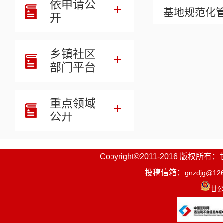
依申请公
基地规范化
开
二、申请
乡镇社区
《意见
部门平台
济组织成员
房、易地搬
重点领域
公开
标、征地搬
准情形，重
Copyright©2011-2016
易发区、宅
投稿信箱：
gnzdjg@12
底线和耕地
甘公
过330平方
三、审批