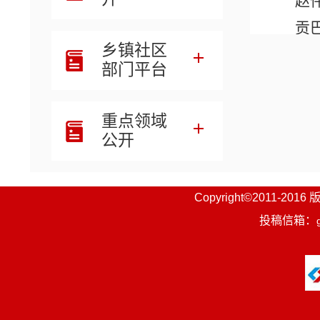
赵
贡
乡镇社区
郭
部门平台
王
免
重点领域
尕
公开
尕
贡
Copyright©201
刘
投稿信箱：
王
赵
杨