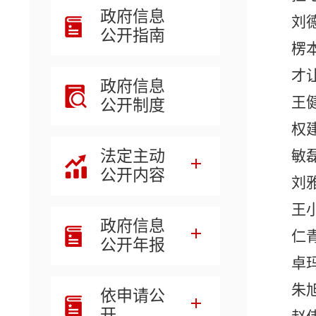
政府信息
刘
公开指南
楞
才
政府信息
王
公开制度
权
法定主动
敏
公开内容
刘
王
政府信息
仁
公开年报
卓
朱
依申请公
开