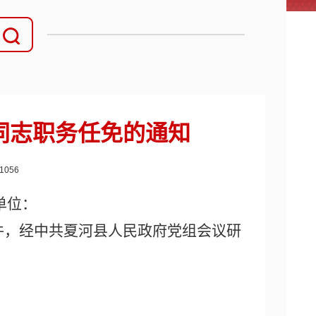
同志职务任免的通知
1056
单位：
件，
经
中共夏河县人民政府党组
会议
研