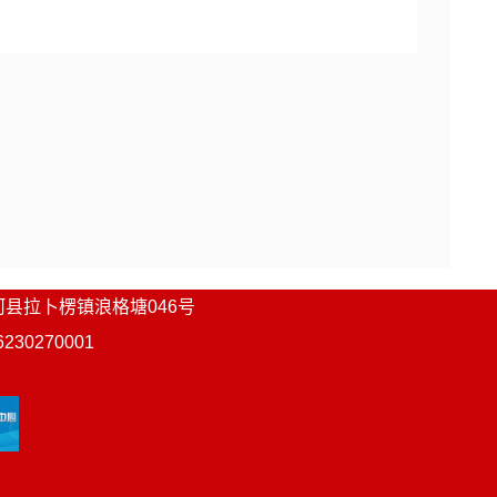
河县
拉卜楞镇浪格塘046号
0270001