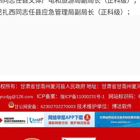
伟同志任县文体广电和旅游局副局长（正科级）；
巴扎西同志任县应急管理局副局长（正科级）；
强同志任县教育科学教研室副主任；
炜同志任县应急综合事务中心副主任。
去：
藏旦巴同志牙利吉办事处主任职务；
藏才让同志县政府办公室副主任职务；
保才让同志阿木去乎镇司法所所长职务；
1-2016 版权所有：甘肃省甘南州夏河县人民政府 地址：甘肃省甘南州夏
兴义同志甘加镇司法所所长职务；
ICP备案：
网站标识码：623
gnzdjg@126.com
陇ICP备11000231号-1
远华同志达麦乡司法所所长职务
；
技术维护单位：博达软件
甘公网安备：62302702270003
杰同志县工业信息化和商务局副局长职务；
海燕同志县非公有制经济发展局局长职务；