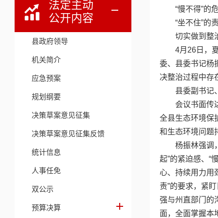
法定主动
“慢不得”的
公开内容
“坐不住”的
切实做到整
县政府领导
4月26日
机关简介
委、县委书记杨振
决整治过程中存
应急预案
县委副书记
规划纲要
会议书面传
决策草案意见征集
全县生态环境保
和生态环境问题
决策草案意见征集反馈
杨振林强调
统计信息
起”的紧迫感、
人事任免
心、持续用力用
责”的要求，紧
双公示
强与州直部门的
预算决算
面，全面掌握本