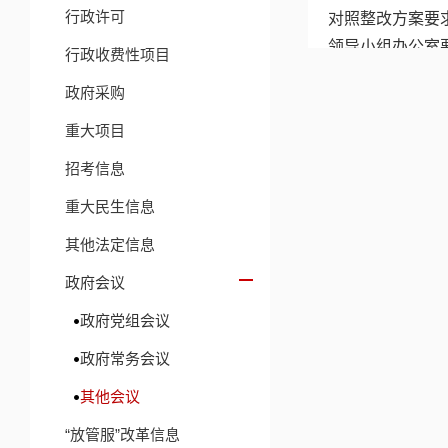
行政许可
对照整改方案要
领导小组办公室
行政收费性项目
问题，切实做到
政府采购
杨海强要求
重大项目
治考验，作为践行
问题不整改就是
招考信息
和排查整治统筹
重大民生信息
突出矛盾及问题
县委副书记
其他法定信息
委书记参加会议
政府会议
相关链接
政府党组会议
政府常务会议
其他会议
“放管服”改革信息