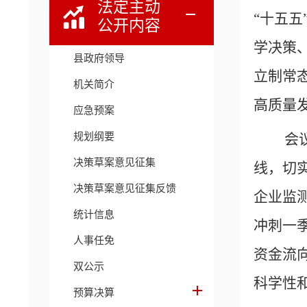
法定主动
“十五
公开内容
学决策
县政府领导
立制常
机关简介
高质量
应急预案
规划纲要
会
决策草案意见征集
线，切
决策草案意见征集反馈
企业监
统计信息
冲刺一
人事任免
资金流
双公示
科学性
预算决算