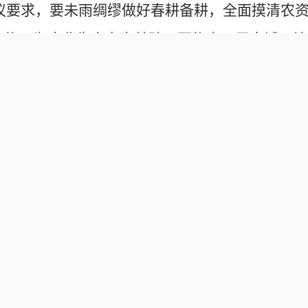
议要求，要未雨绸缪做好春耕备耕，全面摸清农
检修，为农业生产夯实基础。要扎实开展全域环境
死角，推动城乡环境卫生面貌持续改善提升。要提
双审”各项工作。要加强值班值守，加大入户走访
时回应群众关切，切实防范化解各类风险，确保社