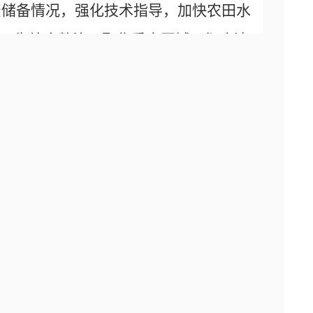
资储备情况，强化技术指导，加快农田水
卫生综合整治，聚焦重点区域，彻底清
高政治站位，主动做好对接，全力配合
和矛盾纠纷调处力度，密切关注社情民
会大局持续和谐稳定。
【
关闭窗口
】