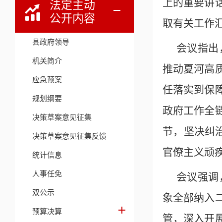
上的重要讲
法定主动
公开内容
取有关工作
县政府领导
会议指出
机关简介
推动夏河高
应急预案
任落实到保
规划纲要
政府工作全
决策草案意见征集
节，坚决纠
决策草案意见征集反馈
官僚主义顽
统计信息
人事任免
会议强调
双公示
象全部纳入
预算决算
管，深入开