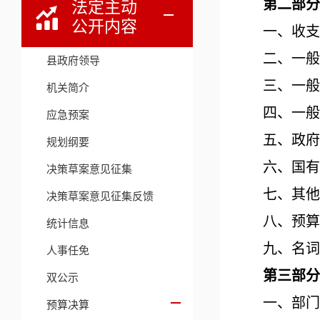
第二部分
法定主动
公开内容
一、收支
二、一般
县政府领导
三、一般
机关简介
四、一般
应急预案
五、政府
规划纲要
六、国有
决策草案意见征集
七、其他
决策草案意见征集反馈
八、预算
统计信息
九、名词
人事任免
第三部分
双公示
一、部门
预算决算