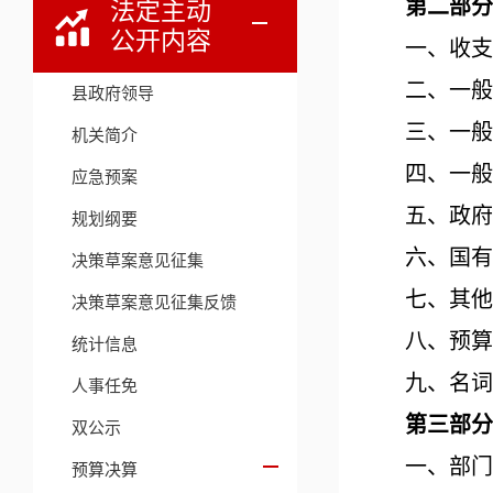
第二部分
法定主动
公开内容
一、收支
二、一般
县政府领导
三、一般
机关简介
四、一般
应急预案
五、政府
规划纲要
六、国有
决策草案意见征集
七、其他
决策草案意见征集反馈
八、预算
统计信息
九、名词
人事任免
第三部分
双公示
一、部门
预算决算