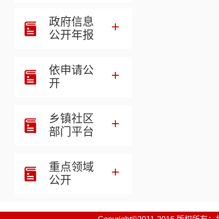
四、财政
政府信息
五、一般
公开年报
六、一般
依申请公
七、政府
开
八、国有
乡镇社区
九、财政
部门平台
十、机关
重点领域
十一、政
公开
十二、国
十三、其