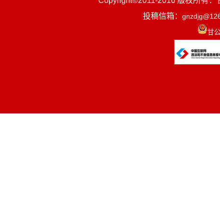
Copyright©2011-2016
投稿信箱：
gnzdjg@12
第四部分
甘公
第五部分
一、部门
县委老干
策，服务保
省、市关于
施；负责全